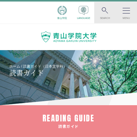
青山学院
LANGUAGE
SEARCH
MENU
ホーム
読書ガイド（日本文学科）
読書ガイド
READING GUIDE
読書ガイド