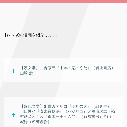
おすすめの書籍を紹介します。
【漢文学】川合康三『中国の恋のうた』（岩波書店）
山崎 藍
【近代文学】姫野カオルコ『昭和の犬』（幻冬舎）／
川口則弘『直木賞物語』（バジリコ）／福山琢磨・植
村鞆音ともね『直木三十五入門』（新風書房）片山 
宏行（名誉教授）