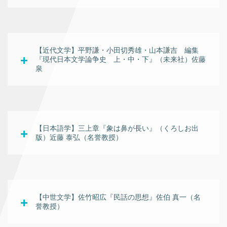
【近代文学】平野謙・小田切秀雄・山本謙吉　編集
『現代日本文学論争史　上・中・下』（未来社）佐藤 
泉
【日本語学】三上章『象は鼻が長い』（くろしお出
版）近藤 泰弘（名誉教授）
【中世文学】佐竹昭広『民話の思想』佐伯 真一（名
誉教授）