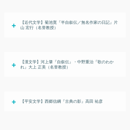
【近代文学】菊池寛『半自叙伝／無名作家の日記』片
山 宏行（名誉教授）
【漢文学】河上肇『自叙伝』・中野重治『歌のわか
れ』大上 正美（名誉教授）
【平安文学】西郷信綱『古典の影』高田 祐彦