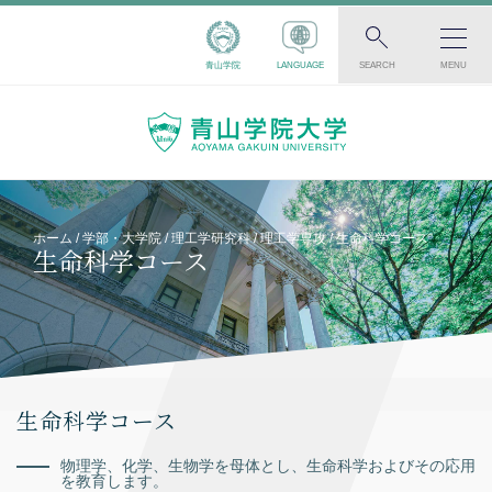
青山学院
LANGUAGE
SEARCH
MENU
ホーム
学部・大学院
理工学研究科
理工学専攻
生命科学コース
生命科学コース
生命科学コース
物理学、化学、生物学を母体とし、生命科学およびその応用
を教育します。