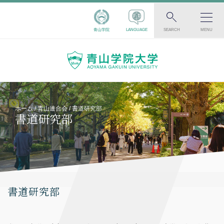
青山学院
LANGUAGE
SEARCH
MENU
ホーム
青山連合会
書道研究部
書道研究部
書道研究部