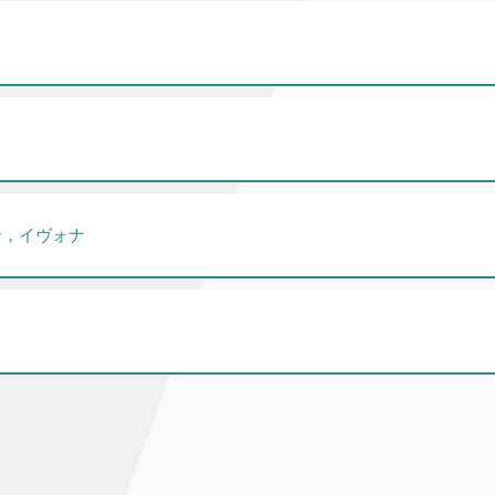
ン，イヴォナ