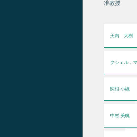
准教授
天内 大樹
クシェル，
関根 小織
中村 美帆