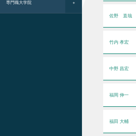
専門職大学院
佐野 直哉
竹内 孝宏
中野 昌宏
福岡 伸一
福田 大輔