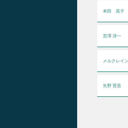
本田 晃子
宮澤 淳一
メルクレイ
矢野 晋吾