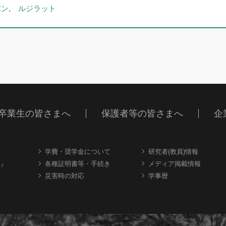
ン, ルジラット
卒業生の皆さまへ
保護者等の皆さまへ
企
学費・奨学金について
研究者(教員)情報
内』
各種証明書等・手続き
メディア掲載情報
災害時の対応
学事暦