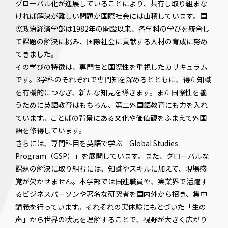
グローバル化が進展していることにより、共有し取り組まな
ければ解決が難しい問題が国際社会には山積しています。国
際政治経済学部は1982年の開設以来、各学科の学びを統合し
て課題の解決に挑み、国際社会に貢献する人材の育成に努め
てきました。
その学びの特徴は、専門性と国際性を重視したカリキュラム
です。3学科のそれぞれで専門知を深めるとともに、得た知識
を有機的につなぎ、新たな知見を導きます。また国際性を養
うために英語教育はもちろん、第二外国語教育にも力を入れ
ています。ことばの背景にある文化や価値観をふまえて外国
語を修得しています。
さらには、専門科目を英語で学ぶ「Global Studies
Program（GSP）」を展開しています。また、グローバルな
課題の解決に取り組むには、知識やスキルに加えて、現場感
覚が欠かせません。本学部では国連職員や、実業界で活躍す
るビジネスパーソンや著名な研究者を国内外から招き、集中
講義を行っています。それぞれの実体験にもとづいた「生の
声」から世界の状況を理解することで、視野が大きく広がり