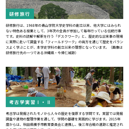
研修旅行
研修旅行は、1968年の青山学院大学史学科の創立以来、他大学にはみられ
ない特色ある授業として、3年次の全員が参加して毎年行っている伝統行事
です。史料の読解や解釈を行う「デスクワーク」と、歴史的な出来事の現場
に実際に赴いて調査する「フィールドワーク」の両方を通じて歴史をバラン
スよく学ぶことが、本学史学科の創立以来の理想となっています。（画像は
研修旅行先の一つである沖縄県・今帰仁城跡）
考古学実習Ⅰ・Ⅱ
考古学は発掘されたモノから人々の歴史を復原する学問です。実習では発掘
調査や遺物の整理作業を通して、学問の基礎を実践的に学びます。2015年
度からは、秋田県横手市教育委員会と連携し、後三年合戦の遺跡と推定され