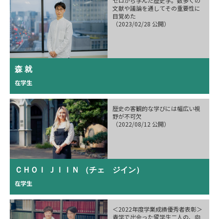
ゼロから学んだ歴史学。数多くの
文献や議論を通してその重要性に
目覚めた
（2023/02/28 公開）
森 就
在学生
歴史の客観的な学びには幅広い視
野が不可欠
（2022/08/12 公開）
ＣＨＯＩ ＪＩＩＮ （チェ　ジイン）
在学生
＜2022年度学業成績優秀者表彰＞
青学で出会った留学生二人の、向