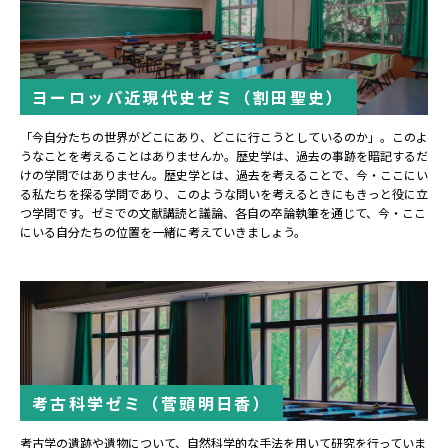
ヨーロッパ近現代史ゼミ（割田聖史）
「今自分たちの世界がどこにあり、どこに行こうとしているのか」。このよ
うなことを考えることはありませんか。歴史学は、過去の事跡を暗記するだ
けの学問ではありません。歴史学とは、過去を考えることで、今・ここにい
る私たちを探る学問であり、このような問いを考えるときにもきっと役に立
つ学問です。ゼミでの文献講読と議論、各自の卒論執筆を通じて、今・ここ
にいる自分たちの位置を一緒に考えていきましょう。
考古科学ゼミ（菅頭明日香）
考古学の遺跡や遺物について、自然科学的な手法を用いて研究を行っていま