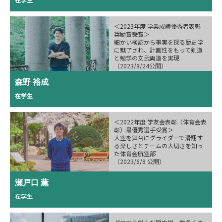
＜2023年度 学業成績優秀者表彰
奨励賞受賞＞
細かい検証から事実を探る歴史学
に魅了され、計画性をもって剣道
と勉学の文武両道を実現
（2023/8/24公開）
森野 裕成
在学生
＜2022年度 学友会表彰（体育会表
彰）最優秀選手受賞＞
大空を舞台にグライダーで滑翔す
る楽しさとチームの大切さを知っ
た体育会航空部
（2023/6/8 公開）
瀬戸口 薫  
在学生