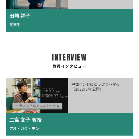
田﨑 祥子
在学生
INTERVIEW
教員インタビュー
中世インドにどっぷりハマる
（2022/3/4 公開）
二宮 文子 教授
アオ・ガク・モン