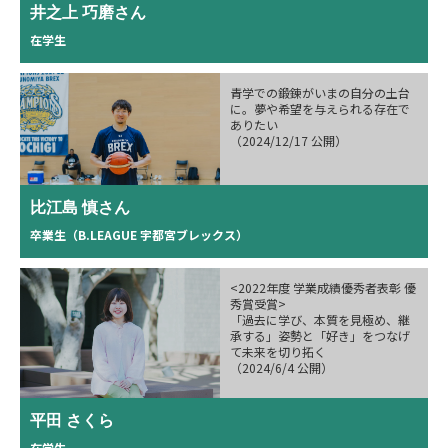
井之上 巧磨さん
在学生
青学での鍛錬がいまの自分の土台
に。夢や希望を与えられる存在で
ありたい
（2024/12/17 公開）
比江島 慎さん
卒業生（B.LEAGUE 宇都宮ブレックス）
<2022年度 学業成績優秀者表彰 優
秀賞受賞>
「過去に学び、本質を見極め、継
承する」姿勢と「好き」をつなげ
て未来を切り拓く
（2024/6/4 公開）
平田 さくら
在学生