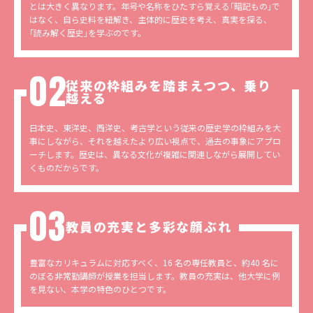
とは大きく異なります。年号や名称をひたすら覚える｢暗記もの｣で
はなく、自ら史料を紐解き、主体的に歴史を考え、真実を探る、
｢読み解く歴史｣を学ぶのです。
従来の枠組みを踏まえつつ、乗り
越える
日本史、東洋史、西洋史、考古学という従来の歴史学の枠組みを大
事にしながら、それを越えたより広い視点で、過去の事象にアプロ
ーチします。歴史は、異なる文化が複雑に関連しながら展開してい
くものだからです。
教員の充実と多彩な顔ぶれ
豊富なカリキュラムに対応すべく、16 名の専任教員と、約40 名に
のぼる非常勤講師が授業を担当します。教員の充実は、他大学に例
を見ない、本学の特色のひとつです。