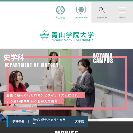
青山学院
LANGUAGE
SEARCH
MENU
AOYAMA
史学科
CAMPUS
DEPARTMENT OF HISTORY
歴史に秘められたロマンとダイナミズムにふれ、
より良い未来を築く洞察力を養おう
学びの特色とカリキュラ
学科概要
大学院
ム