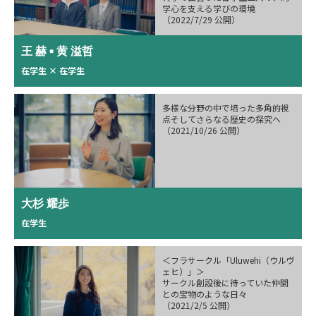
学心を支える学びの環境
（2022/7/29 公開）
王 赫 × 黄 溢哲
在学生 × 在学生
多様な分野の中で培った多角的視
点そしてさらなる歴史の探究へ
（2021/10/26 公開）
大杉 耀歩
在学生
＜フラサークル「Uluwehi（ウルヴ
ェヒ）」＞
サークル創設後に待っていた仲間
との宝物のような日々
（2021/2/5 公開）