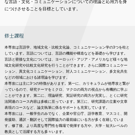
な言語・文化・コミュニケーションについての理論と応用力を身
につけさせることを目標としています。
修士課程
本専攻は言語学、地域文化・比較文化論、コミュニケーション学の3つを柱と
しています。言語については、言語の機能や構造などを基礎から学びます。
言語と密接な文化については、ヨーロッパ・アジア・アメリカなど様々な地
域文化研究や比較文化研究を行うことができます。さらに国際コミュニケー
ション、異文化コミュニケーション、対人コミュニケーション、多文化共生
などの領域における諸理論を学びます。
本専攻には主に3つの特徴があります。第一に、カリキュラムが他専攻と繋が
っているので、研究テーマをミクロ、マクロの両方の視点から有機的に学ぶ
ことができます。第二に、理論研究、実証研究の両方が充実し、とくに研究
法関連のコース内容は多岐に亘っています。第三に、研究課題の立案や文章
表現のコースなど、論文執筆に係るサポートも充実しています。
本専攻には、一般学生のみでなく、企業や官公庁、語学教育、マスコミ、開
発援助、通訳・翻訳そして国際協力の最前線にいる方が多く在籍していま
す。修了後、より高度な専門性を職場で発揮する方や、大学・短大レベルの
教員として活躍する方も多々います。