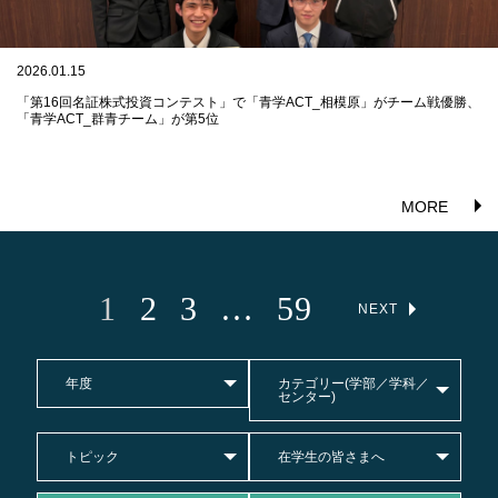
2026.01.15
「第16回名証株式投資コンテスト」で「青学ACT_相模原」がチーム戦優勝、
「青学ACT_群青チーム」が第5位
MORE
1
2
3
…
59
NEXT
年度
カテゴリー(学部／学科／
センター)
トピック
在学生の皆さまへ