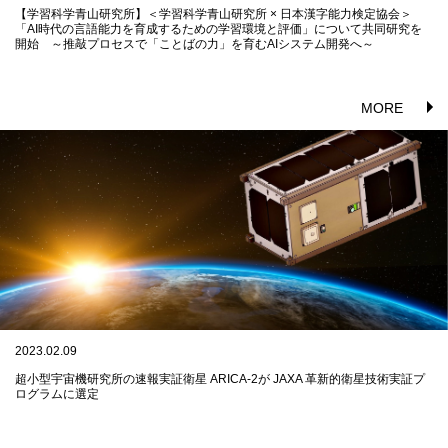
【学習科学青山研究所】＜学習科学青山研究所 × 日本漢字能力検定協会＞
「AI時代の言語能力を育成するための学習環境と評価」について共同研究を
開始 ～推敲プロセスで「ことばの力」を育むAIシステム開発へ～
MORE
2023.02.09
超小型宇宙機研究所の速報実証衛星 ARICA-2が JAXA 革新的衛星技術実証プ
ログラムに選定